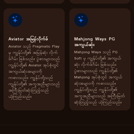
Aviator အမြန်လိုက်ဖ်
Mahjong Ways PG
အကျယ်ဆုံး
Aviator သည် Pragmatic Play
Mahjong Ways သည် PG
မှ ကျွန်ုပ်တို့၏ အမြန်ဆုံး လိုက်
Soft မှ ကျွန်ုပ်တို့၏ အကျယ်
ဖ်ဂိမ်း ဖြစ်သည်။ ပွဲစားများသည်
ဆုံး လိုက်ဖ်ဂိမ်း ဖြစ်သည်။
ကျွန်ုပ်တို့၏ Aviator အုပ်စုံတွင်
ပွဲစားများသည် ကျွန်ုပ်တို့၏
အကျယ်ဆုံးအများကို
Mahjong အုပ်စုံတွင် အကျယ်
ကစားသည်။ ကျွန်ုပ်တို့သည်
ဆုံးအများကို ကစားသည်။
ကျွန်ုပ်တို့၏ အကူအညီများသည်
ကျွန်ုပ်တို့သည် ကျွန်ုပ်တို့၏
အကြီးမြတ်ဆုံးတြည့်သည်
အကူအညီများသည် အကြီးမြတ်
ယုံကြည်သည်။
ဆုံးတြည့်သည် ယုံကြည်သည်။