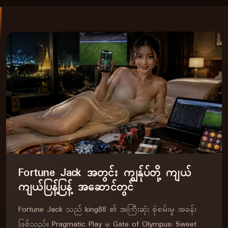
Fortune Jack အတွင်း ကျွန်ုပ်တို့ ကျယ်
ကျယ်ပြန့်ပြန့် အဆောင်တွင်
Fortune Jack သည် king88 ၏ အကြီးဆုံး စုံစမ်းမှု အခန်း
ဖြစ်သည်။ Pragmatic Play မှ Gate of Olympus၊ Sweet