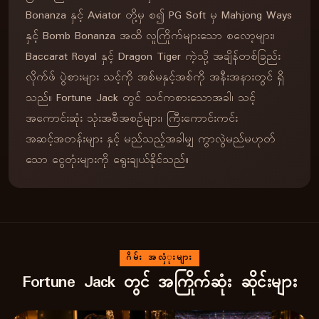
Bonanza နှင့် Aviator တို့မှ စ၍ PG Soft မှ Mahjong Ways
နှင့် Bomb Bonanza အထိ လူကြိုက်များသော စလော့များ၊
Baccarat Royal နှင့် Dragon Tiger ကဲ့သို့ အချိန်တစ်ခြည်း
လိုက်ဖ် ပွဲစားများ သင့်ကို အစ်မနှင့်အစ်ကို အနီးအနားတွင် ရှိ
သည်။ Fortune Jack တွင် သင်ကစားသောအခါ၊ သင့်
အကောင်းဆုံး သုံးအစီအစဉ်များ၊ ကြီးကောင်းကင်း
အဆင့်အတန်းများ နှင့် မည်သည့်အခါမျှ ကွာလွဲမည်မဟုတ်
သော ငွေတုံးများကို ရွေးချယ်နိုင်သည်။
ဂိမ်း အလှံုးများ
Fortune Jack တွင် အကြိုက်ဆုံး ဆိုင်းများ