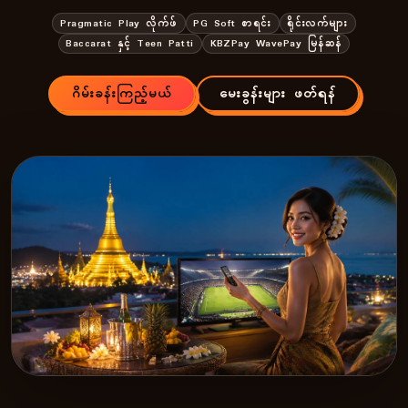
Pragmatic Play လိုက်ဖ်
PG Soft စာရင်း
ရိုင်းလက်များ
Baccarat နှင့် Teen Patti
KBZPay WavePay မြန်ဆန်
ဂိမ်းခန်းကြည့်မယ်
မေးခွန်းများ ဖတ်ရန်