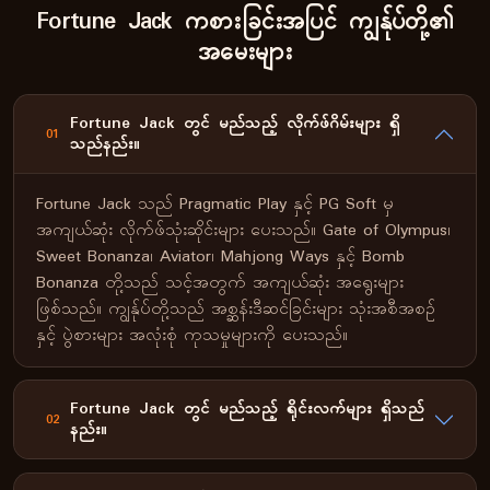
Fortune Jack ကစားခြင်းအပြင် ကျွန်ုပ်တို့၏
အမေးများ
Fortune Jack တွင် မည်သည့် လိုက်ဖ်ဂိမ်းများ ရှိ
01
သည်နည်း။
Fortune Jack သည် Pragmatic Play နှင့် PG Soft မှ
အကျယ်ဆုံး လိုက်ဖ်သုံးဆိုင်းများ ပေးသည်။ Gate of Olympus၊
Sweet Bonanza၊ Aviator၊ Mahjong Ways နှင့် Bomb
Bonanza တို့သည် သင့်အတွက် အကျယ်ဆုံး အရွေးများ
ဖြစ်သည်။ ကျွန်ုပ်တို့သည် အစ္ဆန်းဒီဆင်ခြင်းများ သုံးအစီအစဉ်
နှင့် ပွဲစားများ အလုံးစုံ ကုသမှုများကို ပေးသည်။
Fortune Jack တွင် မည်သည့် ရိုင်းလက်များ ရှိသည်
02
နည်း။