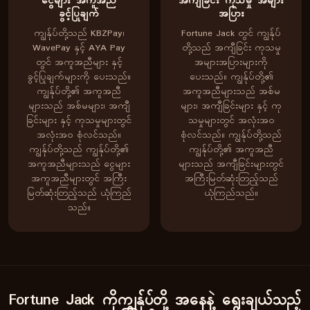
ငွေများ အကူအညီ
အကျီခြင်း ကုသမှု အများ
ခွင့်ပြုချက်
အပြား
ကျွန်ုပ်တို့သည် KBZPay၊
Fortune Jack တွင် ကျွန်ုပ်
WavePay နှင့် AYA Pay
တို့သည် အကျီခြင်း ကုသမှု
တွင် အကူအညီများ နှင့်
အများအပြားများကို
ခွင့်ပြုချက်များကို ပေးသည်။
ပေးသည်။ ကျွန်ုပ်တို့၏
ကျွန်ုပ်တို့၏ အကူအညီ
အကူအညီများသည် အစ်မ
များသည် အစ်မများ၊ အကျီ
များ၊ အကျီခြင်းများ နှင့် ကု
ခြင်းများ နှင့် ကုသမှုများတွင်
သမှုများတွင် အလုံးအဝ
အလုံးအဝ စုံလင်သည်။
စုံလင်သည်။ ကျွန်ုပ်တို့သည်
ကျွန်ုပ်တို့သည် ကျွန်ုပ်တို့၏
ကျွန်ုပ်တို့၏ အကူအညီ
အကူအညီများသည် ငွေများ
များသည် အကျီခြင်းများတွင်
အကူအညီများတွင် အကြီး
အကြီးမြတ်ဆုံးတြည့်သည်
မြတ်ဆုံးတြည့်သည် ယုံကြည်
ယုံကြည်သည်။
သည်။
Fortune Jack ကိုကျွန်ုပ်တို့ အနေနဲ့ ရွေးချယ်သည့်