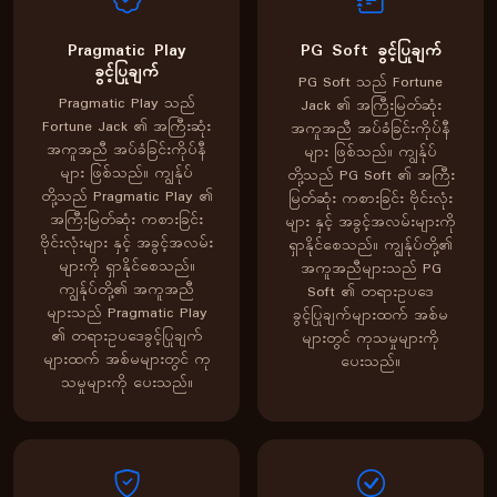
Pragmatic Play
PG Soft ခွင့်ပြုချက်
ခွင့်ပြုချက်
PG Soft သည် Fortune
Pragmatic Play သည်
Jack ၏ အကြီးမြတ်ဆုံး
Fortune Jack ၏ အကြီးဆုံး
အကူအညီ အပ်ခံခြင်းကိုပ်နီ
အကူအညီ အပ်ခံခြင်းကိုပ်နီ
များ ဖြစ်သည်။ ကျွန်ုပ်
များ ဖြစ်သည်။ ကျွန်ုပ်
တို့သည် PG Soft ၏ အကြီး
တို့သည် Pragmatic Play ၏
မြတ်ဆုံး ကစားခြင်း ဗိုင်းလုံး
အကြီးမြတ်ဆုံး ကစားခြင်း
များ နှင့် အခွင့်အလမ်းများကို
ဗိုင်းလုံးများ နှင့် အခွင့်အလမ်း
ရှာနိုင်စေသည်။ ကျွန်ုပ်တို့၏
များကို ရှာနိုင်စေသည်။
အကူအညီများသည် PG
ကျွန်ုပ်တို့၏ အကူအညီ
Soft ၏ တရားဥပဒေ
များသည် Pragmatic Play
ခွင့်ပြုချက်များထက် အစ်မ
၏ တရားဥပဒေခွင့်ပြုချက်
များတွင် ကုသမှုများကို
များထက် အစ်မများတွင် ကု
ပေးသည်။
သမှုများကို ပေးသည်။