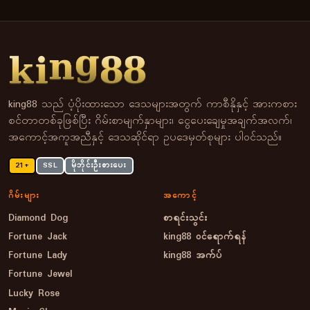
king88 သည် ပံ့ပိုးထားသော ဒေသများအတွက် ကာစီနိုနှင့် အားကစား
စင်တာတစ်ခုဖြစ်ပြီး ဂိမ်းစာမျက်နှာများ၊ ငွေပေးချေမှုအချက်အလက်၊
အကောင့်အကူအညီနှင့် ဒေသဆိုင်ရာ ဥပဒေမှတ်စုများ ပါဝင်သည်။
21+
SSL
မိုဘိုင်းဦးစားပေး
ဂိမ်းများ
အကောင့်
Diamond Dog
စာရင်းသွင်း
Fortune Jack
king88 ဝင်ရောက်ရန်
Fortune Lady
king88 အက်ပ်
Fortune Jewel
Lucky Rose