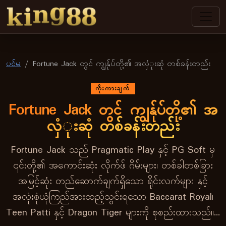
king88
ပင်မ
Fortune Jack တွင် ကျွန်ုပ်တို့၏ အလှံုးဆုံ တစ်ခန်းတည်း
ကိုးကားချက်
Fortune Jack တွင် ကျွန်ုပ်တို့၏ အ
လှံုးဆုံ တစ်ခန်းတည်း
Fortune Jack သည် Pragmatic Play နှင့် PG Soft မှ
၎င်းတို့၏ အကောင်းဆုံး လိုက်ဖ် ဂိမ်းများ၊ တစ်ခါတစ်ခြား
အမြင့်ဆုံး တည်ဆောက်ချက်ရှိသော ရိုင်းလက်များ နှင့်
အလုံးစုံယုံကြည်အားထည့်သွင်းရသော Baccarat Royal၊
Teen Patti နှင့် Dragon Tiger များကို စုစည်းထားသည်။…