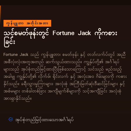
ကွန်ပျူတာ အတိုင်းအတာ
သင့်စမတ်ဖုန်းတွင် Fortune Jack ကိုကစား
ခြင်း
Fortune Jack သည် ကွန်ပျူတာ၊ စမတ်ဖုန်း နှင့် တဘ်လက်ပ်တွင် အညီ
အစီလုံးလုံးအတူအတည် ဆက်သွယ်ထားသည်။ ကျွန်ုပ်တို့၏ အင်္ဂါရပ်
များသည် အုပ်စုံတည်မြင့်ထားပြီးဖြစ်သောကြောင့် သင်သည် မည်သည့်
အခါမျှ ကျွန်ုပ်တို့၏ လိုက်ဖ်၊ ရိုင်းလက် နှင့် အလုံးအဝ ဂိမ်းများကို ကစား
နိုင်သည်။ ခရီးသွားမှုကြာများ၊ အလုံးစုံ အကြီးမြတ်ဆုံးဒီဆင်ခြင်းများ နှင့်
အစ်မများ တစ်ခါတစ်ခြား အကျီမျက်စိများကို သင့်အကျီခြင်း အလုံးစုံ
အားရှာနိုင်သည်။
အုပ်စုံတည်မြင့်ထားသောအင်္ဂါရပ်