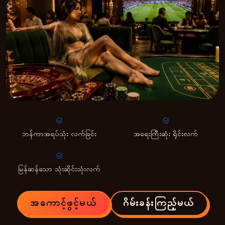
ဘန်ကာအရပ်သုံး လက်ခြင်း
အရေးကြီးဆုံး ရိုင်းလက်
မြန်ဆန်သော သုံးဆိုင်းသုံးလက်
အကောင့်ဖွင့်မယ်
ဂိမ်းခန်းကြည့်မယ်