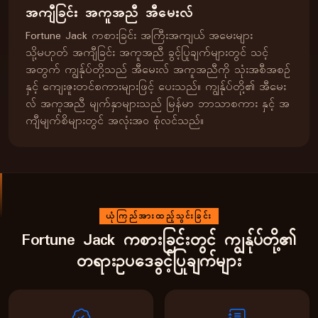
အကျီခြင်း အကူအညီ အီမေးလ်
Fortune Jack ကစားခြင်း အကြီးအကျယ် အမေးများ
သို့မဟုတ် အကျီခြင်း အကူအညီ ခွင့်ပြုချက်များတွင် သင့်
အတွက် ကျွန်ုပ်တို့သည် အီမေးလ် အကူအညီကို သုံးအစီအစဉ်
နှင့် ကျေးဇူးတင်စကားများဖြင့် ပေးသည်။ ကျွန်ုပ်တို့၏ အီမေး
လ် အကူအညီ မျက်နှာများသည် မြန်မာ ဘာသာစကား နှင့် အ
ကျီမျက်စိများတွင် အလုံးအဝ စုံလင်သည်။
ယုံကြည်အားထည့်သွင်းခြင်း
Fortune Jack ကစားခြင်းတွင် ကျွန်ုပ်တို့၏
တရားဥပဒေခွင့်ပြုချက်များ