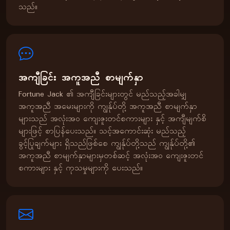
သည်။
အကျီခြင်း အကူအညီ စာမျက်နှာ
Fortune Jack ၏ အကျီခြင်းများတွင် မည်သည့်အခါမျှ
အကူအညီ အမေးများကို ကျွန်ုပ်တို့ အကူအညီ စာမျက်နှာ
များသည် အလုံးအဝ ကျေးဇူးတင်စကားများ နှင့် အကျီမျက်စိ
များဖြင့် စာပြန်ပေးသည်။ သင့်အကောင်းဆုံး မည်သည့်
ခွင့်ပြုချက်များ ရှိသည်ဖြစ်စေ ကျွန်ုပ်တို့သည် ကျွန်ုပ်တို့၏
အကူအညီ စာမျက်နှာများမှတစ်ဆင့် အလုံးအဝ ကျေးဇူးတင်
စကားများ နှင့် ကုသမှုများကို ပေးသည်။