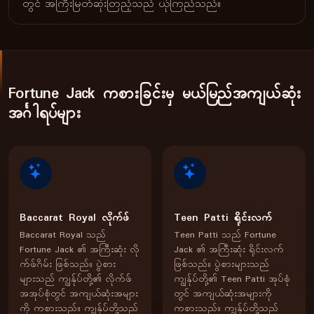
တွင် အကြီးမြတ်ဆုံးတြည့်သည် ယုံကြည်သည်။
Fortune Jack ကစားခြင်းမှ မယ်မြည်အကျယ်ဆုံး
အင်္ဂါရပ်များ
Baccarat Royal လိုက်ဖ်
Teen Patti ရိုင်းလက်
Baccarat Royal သည်
Teen Patti သည် Fortune
Fortune Jack ၏ အကြီးဆုံး လို
Jack ၏ အကြီးဆုံး ရိုင်းလက်
က်ဖ်ဂိမ်း ဖြစ်သည်။ ပွဲစား
ဖြစ်သည်။ ပွဲစားများသည်
များသည် ကျွန်ုပ်တို့၏ လိုက်ဖ်
ကျွန်ုပ်တို့၏ Teen Patti အုပ်စုံ
အအုပ်စုံတွင် အကျယ်ဆုံးအများ
တွင် အကျယ်ဆုံးအများကို
ကို ကစားသည်။ ကျွန်ုပ်တို့သည်
ကစားသည်။ ကျွန်ုပ်တို့သည်