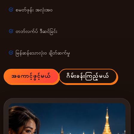
စမတ်ဖုန်း အလုံးအဝ
တဘ်လက်ပ် ဒီဆင်ခြင်း
မြန်ဆန်သောလုံးဝ ချိတ်ဆက်မှု
အကောင့်ဖွင့်မယ်
ဂိမ်းခန်းကြည့်မယ်