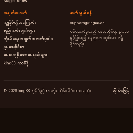
Magic Show
အချက်အလက်
ဆက်သွယ်ရန်
ကျွန်ုပ်တို့အကြောင်း
support@king88.onl
စည်းကမ်းချက်များ
ဝန်ဆောင်မှုသည် ဒေသဆိုင်ရာ ဥပဒေ
ခွင့်ပြုသည့် နေရာများတွင်သာ ရရှိ
ကိုယ်ရေးအချက်အလက်မူဝါဒ
နိုင်သည်။
ဥပဒေဆိုင်ရာ
မေးလေ့ရှိသောမေးခွန်းများ
king88 ကာစီနို
ဆိုက်မြေပုံ
© 2026 king88. မူပိုင်ခွင့်အားလုံး ထိန်းသိမ်းထားသည်။