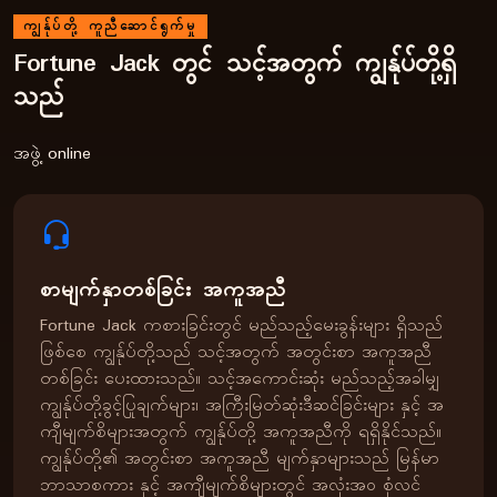
ကျွန်ုပ်တို့ ကူညီဆောင်ရွက်မှု
Fortune Jack တွင် သင့်အတွက် ကျွန်ုပ်တို့ရှိ
သည်
အဖွဲ့ online
စာမျက်နှာတစ်ခြင်း အကူအညီ
Fortune Jack ကစားခြင်းတွင် မည်သည့်မေးခွန်းများ ရှိသည်
ဖြစ်စေ ကျွန်ုပ်တို့သည် သင့်အတွက် အတွင်းစာ အကူအညီ
တစ်ခြင်း ပေးထားသည်။ သင့်အကောင်းဆုံး မည်သည့်အခါမျှ
ကျွန်ုပ်တို့ခွင့်ပြုချက်များ၊ အကြီးမြတ်ဆုံးဒီဆင်ခြင်းများ နှင့် အ
ကျီမျက်စိများအတွက် ကျွန်ုပ်တို့ အကူအညီကို ရရှိနိုင်သည်။
ကျွန်ုပ်တို့၏ အတွင်းစာ အကူအညီ မျက်နှာများသည် မြန်မာ
ဘာသာစကား နှင့် အကျီမျက်စိများတွင် အလုံးအဝ စုံလင်