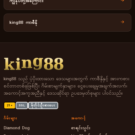
ကျွန်ုပ်တို့အကြောင်း
king88 ကာစီနို
king88 သည် ပံ့ပိုးထားသော ဒေသများအတွက် ကာစီနိုနှင့် အားကစား
စင်တာတစ်ခုဖြစ်ပြီး ဂိမ်းစာမျက်နှာများ၊ ငွေပေးချေမှုအချက်အလက်၊
အကောင့်အကူအညီနှင့် ဒေသဆိုင်ရာ ဥပဒေမှတ်စုများ ပါဝင်သည်။
21+
SSL
မိုဘိုင်းဦးစားပေး
ဂိမ်းများ
အကောင့်
Diamond Dog
စာရင်းသွင်း