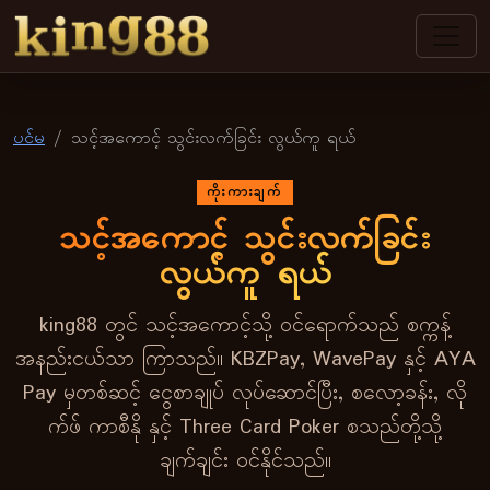
king88
ပင်မ
သင့်အကောင့် သွင်းလက်ခြင်း လွယ်ကူ ရယ်
ကိုးကားချက်
သင့်အကောင့် သွင်းလက်ခြင်း
လွယ်ကူ ရယ်
king88 တွင် သင့်အကောင့်သို့ ဝင်ရောက်သည် စက္ကန့်
အနည်းငယ်သာ ကြာသည်။ KBZPay, WavePay နှင့် AYA
Pay မှတစ်ဆင့် ငွေစာချုပ် လုပ်ဆောင်ပြီး, စလော့ခန်း, လို
က်ဖ် ကာစီနို နှင့် Three Card Poker စသည်တို့သို့
ချက်ချင်း ဝင်နိုင်သည်။