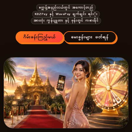
စက္ကန့်အနည်းငယ်တွင် အကောင့်တည်
KBZPay နှင့် WavePay ချက်ချင်း ရင်းုံး
အားလုံး ကွန်ပျူတာ နှင့် ဖုန်းတွင် ကစားနိုင်
ဂိမ်းခန်းကြည့်မယ်
မေးခွန်းများ ဖတ်ရန်