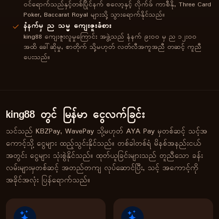
ဝင်ရောက်သည်နှင့်တစ်ပြိုင်နက် စလော့နှင့် လိုက်ဖ် ကာစီနို, Three Card
Poker, Baccarat Royal များသို့ သွားရောက်နိုင်သည်။
နံနက်မှ ည သမ္မ ကျေးဇူးခံစား
king88 ကျေးဇူးလူမှုကြောင်း အဖွဲ့သည် နံနက် ၉း၀၀ မှ ည ၁၂း၀၀
အထိ ခေါ်ဆိုမှု, စာတိုက် သို့မဟုတ် လတ်လီအကူအညီ တဆင့် ကူညီ
ပေးသည်။
king88 တွင် မြန်မာ ငွေလက်ခြင်း
သင်သည် KBZPay, WavePay သို့မဟုတ် AYA Pay မှတစ်ဆင့် သင့်အ
ကောင့်သို့ ငွေများ ထည့်သွင်းနိုင်သည်။ တစ်ခါတစ်ရံ မိနစ်အနည်းငယ်
အတွင်း ငွေများ သုံးစွဲနိုင်သည်။ ထုတ်ယူခြင်းများသည် တူညီသော ခန်း
လမ်းများမှတစ်ဆင့် အတည်တကျ လုပ်ဆောင်ပြီး, သင့် အကောင့်ကို
အခိုင်အလုံး ပြန်ရောက်သည်။