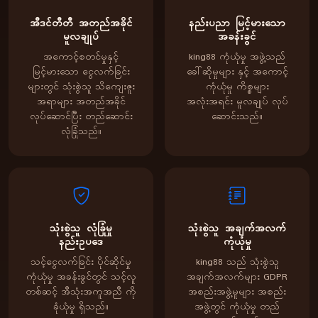
အီဒင်တီတီ အတည်အခိုင်
နည်းပညာ မြင့်မားသော
မူလချုပ်
အခန်းခွင်
အကောင့်စတင်မှုနှင့်
king88 ကုံယုံမှု အဖွဲ့သည်
မြင့်မားသော ငွေလက်ခြင်း
ခေါ်ဆိုမှုများ နှင့် အကောင့်
များတွင် သုံးစွဲသူ သိကျေးဇူး
ကုံယုံမှု ကိစ္စများ
အရာများ အတည်အခိုင်
အလုံးအရင်း မူလချုပ် လုပ်
လုပ်ဆောင်ပြီး တည်ဆောင်း
ဆောင်းသည်။
လုံခြုံသည်။
သုံးစွဲသူ လုံခြုံမှု
သုံးစွဲသူ အချက်အလက်
နည်းဥပဒေ
ကုံယုံမှု
သင့်ငွေလက်ခြင်း ပိုင်ဆိုင်မှု
king88 သည် သုံးစွဲသူ
ကုံယုံမှု အခန်းခွင်တွင် သင့်လူ
အချက်အလက်များ GDPR
တစ်ဆင့် အီသုံးအကူအညီ ကို
အစည်းအဖွဲ့မူများ အစည်း
ခုံယုံမှု ရှိသည်။
အဖွဲ့တွင် ကုံယုံမှု တည်