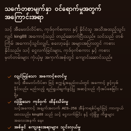
သင်္ကေတစာမျက်နှာ ဝင်ရောက်မှုအတွက်
အကြောင်းအရာ
သင့် အီမေးလ်လိပ်စာ, ကုဒ်ဝှက်စကား နှင့် နိုင်ငံသူ အသိအထည့်သွင်း
လျှင် king88 အကောင့်သည် တည်ဆောက်ပြီးသည်။ သင်သည် တစ်
ကြိမ် အကောင့်သွင်းလျှင်, စလော့ခန်း အများအပြားတွင် ကစား
နိုင်သည်။ သင့် ငွေလက်ခြင်းများ, ကုဒ်ဝှက်စကား နှင့် ကစား
မှတ်တမ်းများ ကုံယုံမှု အကှက်အစုံတွင် ကျောင်းဆောင်သည်။
လျင်မြန်သော အကောင့်စတင်မှု
သင့် အီမေးလ်လိပ်စာ ဖြင့် စက္ကန့်အနည်းငယ်တွင် အကောင့် ဖွင့်လှစ်
နိုင်သည်။ မည်သည့် ရည်ရွယ်ချက်ခွင့်ပြု အဆင့်သည် လိုအပ်စေခြင်း မ
ရှိ။
လုံခြုံသော ကုဒ်ဝှက် ထိန်းသိမ်းမှု
သင့်အကောင့် အချက်အလက် AES-256 အီန်ကရစ်ပ်ရှင်ဖြင့် ကာကွယ်
ထားသည်။ king88 သည် သင့် ငွေလက်ခြင်း နှင့် လုံခြုံမှု ကိစ္စများ
အလေးအနက် နေ။
အစ်ခွင် ကျေးဇူးအရာများ သွင်းလှယ်မှု