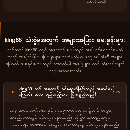
ဆောင်းသည်။
king88 သုံးစွဲမှုအတွက် အများအပြား မေးခွန်းများ
သင်သည် king88 တွင် အကောင့် မည်သည့် အခါ ဝင်ရောက်ရမည်
သည့် အကြေးမြျူးမြျူးများ သုံးစွဲမည်ဟု တွေးခေါ်အံဆီ အများ
မြောက် မေးခွန်းများ သည် အောက်ပါ အဖြေများ တွင် သုံးသပ်လျက်
တည်ဆောင်းသည်။
king88 တွင် အကောင့် ဝင်ရောက်ခြင်းသည် အဆင်ပြေ
01
ကြောင်း အလ မည်သည့်အခါ မြီးကျည်သည်?
သင့် အီမေးလ်လိပ်စာ နှင့် ကုဒ်ဝှက်စကား သုံးစွဲလျှင် စက္ကန့်
အနည်းငယ်တွင် ဝင်ရောက်နိုင်သည်။ လုံခြုံမှု အတည်အခိုင်
ကစားလျှင် တစ်မိနစ် အတွင်း အကောင့်သို့ ဝင်ရောက်နိုင်သည်။