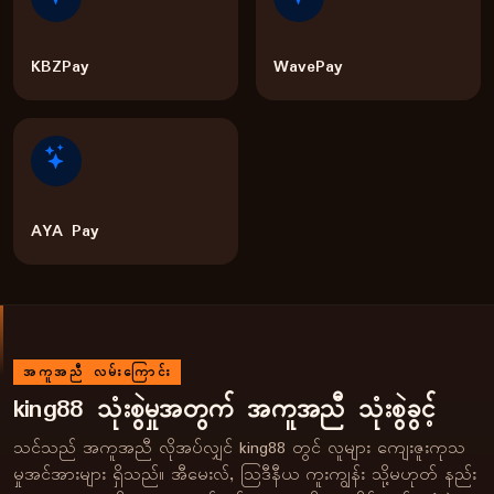
KBZPay
WavePay
AYA Pay
အကူအညီ လမ်းကြောင်း
king88 သုံးစွဲမှုအတွက် အကူအညီ သုံးစွဲခွင့်
သင်သည် အကူအညီ လိုအပ်လျှင် king88 တွင် လူများ ကျေးဇူးကုသ
မှုအင်အားများ ရှိသည်။ အီမေးလ်, သြဒီနီယ ကူးကျွန်း သို့မဟုတ် နည်း