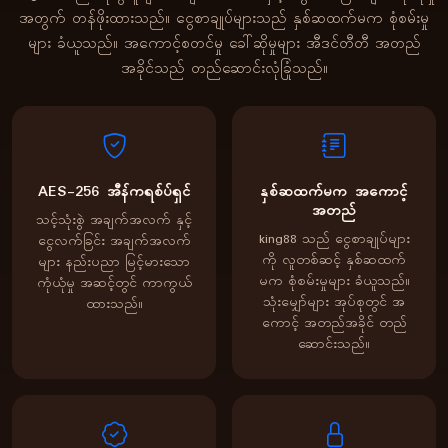
အတွက် တန်ဖိုးထားသည်။ ငွေစာချုပ်များသည် နှစ်ဆထက်မက စုံစမ်းမှု
များ ခံယူသည်။ အကောင့်စတင်မှု ခေါ်ဆိုမှုများ အီဒင်တီတီ အတည်
အခိုင်သည် တည်ဆောင်းလုံခြုံသည်။
AES-256 အီန်ကရစ်ပ်ရှင်
နှစ်ဆထက်မက အကောင့်
အတည်
သင့်သုံးစွဲ အချက်အလက် နှင့်
king88 သည် ငွေစာချုပ်များ
ငွေလက်ခြင်း အချက်အလက်
ကို လူတစ်ဆင့် နှစ်ဆထက်
များ နည်းပညာ မြင့်မားသော
မက စုံစမ်းမှုများ ခံယူသည်။
ကုံယုံမှု အဆင့်တွင် ကာကွယ်
သုံးမျှော်များ အုပ်စုတွင် အ
ထားသည်။
ကောင့် အတည်အခိုင် တည်
ဆောင်းသည်။