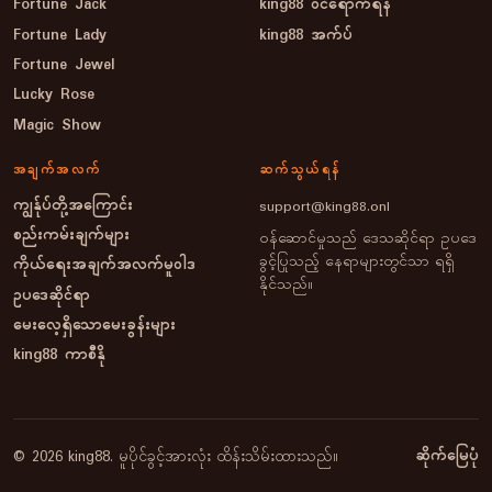
Fortune Jack
king88 ဝင်ရောက်ရန်
Fortune Lady
king88 အက်ပ်
Fortune Jewel
Lucky Rose
Magic Show
အချက်အလက်
ဆက်သွယ်ရန်
ကျွန်ုပ်တို့အကြောင်း
support@king88.onl
စည်းကမ်းချက်များ
ဝန်ဆောင်မှုသည် ဒေသဆိုင်ရာ ဥပဒေ
ခွင့်ပြုသည့် နေရာများတွင်သာ ရရှိ
ကိုယ်ရေးအချက်အလက်မူဝါဒ
နိုင်သည်။
ဥပဒေဆိုင်ရာ
မေးလေ့ရှိသောမေးခွန်းများ
king88 ကာစီနို
ဆိုက်မြေပုံ
© 2026 king88. မူပိုင်ခွင့်အားလုံး ထိန်းသိမ်းထားသည်။