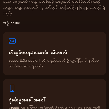
ပညာ အကူအညီ ကဏ္ဍ မှတစ်ဆင့် အကူအညီ ရယူနိုင်သည်။ သုံးစွဲ
သူများ အများစုအတွက် ၂၄ နာရီတွင် အကြေးမြျူးမြျူး သုံးစွဲခွင့် ရှိ
သည်။
အဖွဲ့ online
တီထွင်မှုတည်းဆောင်း အီမေးလ်
support@king88.onl
သို့ တည်းဆောင်းပို့ လွှတ်ပြီး, ၆ နာရီထဲ
သတ်မှတ်စာ ရရှိသည်။
စုံစမ်းမှုအခေါ်အဝေါ်
king88 လူမှုကြောင်း အဖွဲ့သည် နံနက် ၉း၀၀ မှ ည ၉း၀၀ အထိ