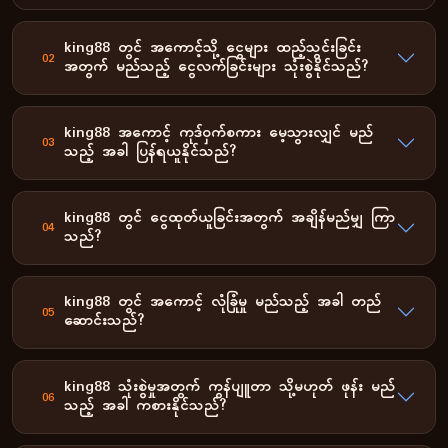
king88 တွင် အကောင့်သို့ ငွေများ ထည့်သွင်းခြင်း
02
အတွက် မည်သည့် ငွေလက်ခြင်းများ သုံးစွဲနိုင်သည်?
king88 အကောင့် ကုဒ်ဝှက်စကား မေ့သွားလျှင် မည်
03
သည့် အခါ ပြန်ရယူနိုင်သည်?
king88 တွင် ငွေထုတ်ယူခြင်းအတွက် အချိန်မည်မျှ ကြာ
04
သည်?
king88 တွင် အကောင့် လုံခြုံမှု မည်သည့် အခါ တည်
05
ဆောင်းသည်?
king88 သုံးစွဲမှုအတွက် ကွန်ပျူတာ သို့မဟုတ် ဖုန်း မည်
06
သည့် အခါ ကစားနိုင်သည်?