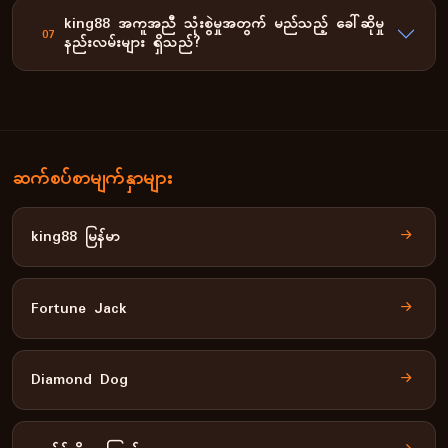
king88 အကူအညီ သုံးစွဲမှုအတွက် မည်သည့် ခေါ်ဆိုမှု
07
နည်းလမ်းများ ရှိသည်?
ဆက်စပ်စာမျက်နှာများ
king88 မြန်မာ
Fortune Jack
Diamond Dog