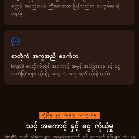
စက္ကန့် အနည်းငယ် ကြီးမားသော ပြန်လည်စာ ပေးစွမ်းမှု ရှိ
သည်။
စာတိုက် အကူအညီ စင်္ကေတ
king88 စာတိုက်တွင် အကောင့် အဖွင့် အခြေအနေ နှင့် ငွေ
လက်ခြင်းများ သုံးစွဲမှုအတွက် အကူအညီ သုံးစွဲသည်။
လုံခြုံမှု နှင့် သုံးစွဲသူ ကာကွယ်မှု
သင့် အကောင့် နှင့် ငွေ ကုံယုံမှု
king88 သည် သုံးစွဲသူများ အချက်အလက် နှင့် ငွေလက်ခြင်းများ ကုံယုံမှု