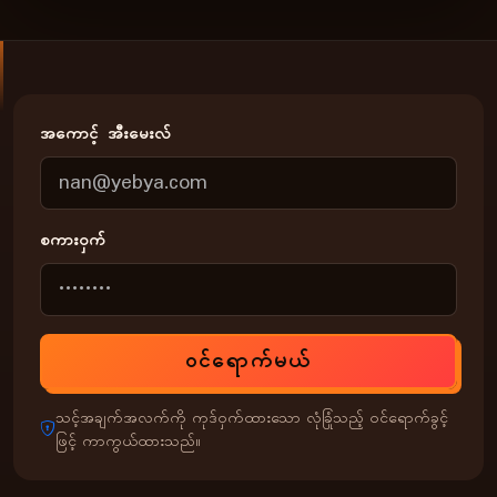
အကောင့် အီးမေးလ်
စကားဝှက်
ဝင်ရောက်မယ်
သင့်အချက်အလက်ကို ကုဒ်ဝှက်ထားသော လုံခြုံသည့် ဝင်ရောက်ခွင့်
ဖြင့် ကာကွယ်ထားသည်။